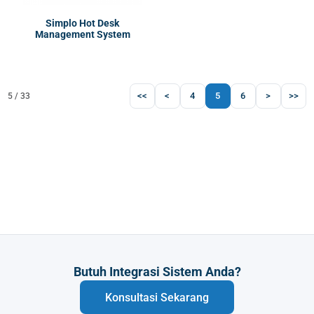
Simplo Hot Desk
Management System
<<
<
4
5
6
>
>>
5 / 33
Butuh Integrasi Sistem Anda?
Konsultasi Sekarang