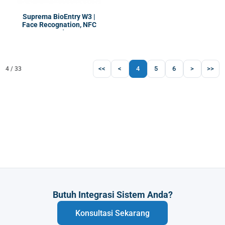
Suprema BioEntry W3 |
Face Recognation, NFC
Reader
<<
<
4
5
6
>
>>
4 / 33
Butuh Integrasi Sistem Anda?
Konsultasi Sekarang