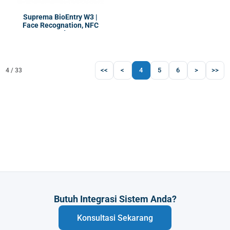
Suprema BioEntry W3 |
Face Recognation, NFC
Reader
<<
<
4
5
6
>
>>
4 / 33
Butuh Integrasi Sistem Anda?
Konsultasi Sekarang