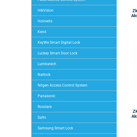
Zk
HikVision
Aks
Holowits
Kend
KeyWe Smart Digital Lock
Luckey Smart Door Lock
Lumbatech
Natlock
Nitgen Access Control System
Panasonic
Rosslare
Z
Ak
Salto
Samsung Smart Lock