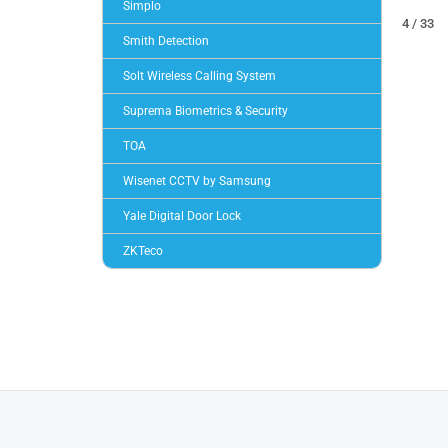
Simplo
4 / 33
Smith Detection
Solt Wireless Calling System
Suprema Biometrics & Security
TOA
Wisenet CCTV by Samsung
Yale Digital Door Lock
ZKTeco