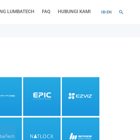
NG LUMBATECH
FAQ
HUBUNGI KAMI
ID
|
EN