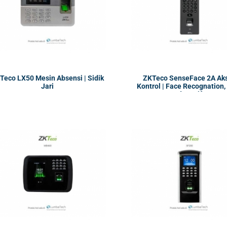
Teco LX50 Mesin Absensi | Sidik
ZKTeco SenseFace 2A Ak
Jari
Kontrol | Face Recognation,
EM dan Mifare