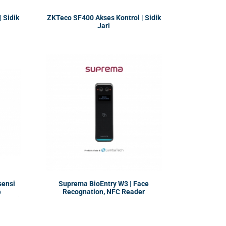
 Sidik
ZKTeco SF400 Akses Kontrol | Sidik
Jari
sensi
Suprema BioEntry W3 | Face
e
Recognation, NFC Reader
ID card