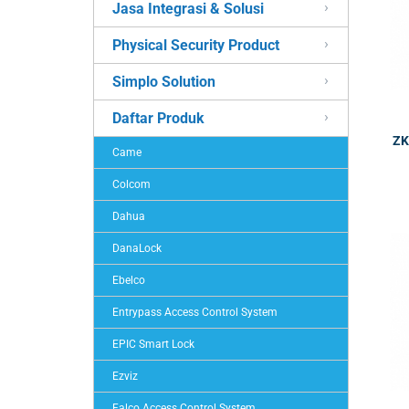
Jasa Integrasi & Solusi
Physical Security Product
Simplo Solution
Daftar Produk
ZK
Came
Colcom
Dahua
DanaLock
Ebelco
Entrypass Access Control System
EPIC Smart Lock
Ezviz
Falco Access Control System