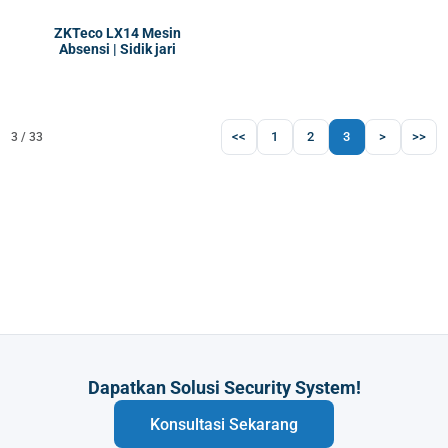
ZKTeco LX14 Mesin
Absensi | Sidik jari
<<
1
2
3
>
>>
3 / 33
Butuh Integrasi Sistem Anda?
Konsultasi Sekarang