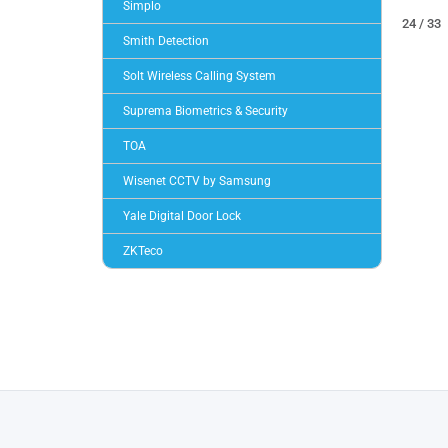
Simplo
24 / 33
Smith Detection
Solt Wireless Calling System
Suprema Biometrics & Security
TOA
Wisenet CCTV by Samsung
Yale Digital Door Lock
ZKTeco