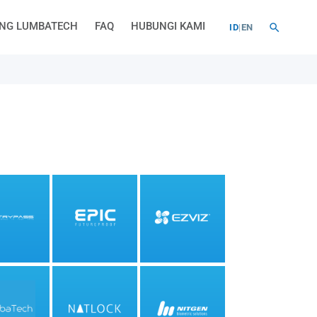
NG LUMBATECH
FAQ
HUBUNGI KAMI
ID
|
EN