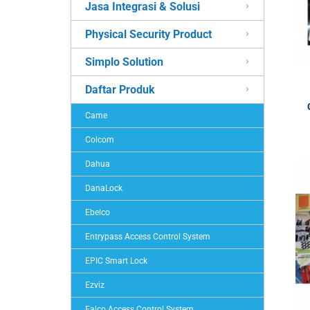
Jasa Integrasi & Solusi
Physical Security Product
Simplo Solution
Daftar Produk
Came
Colcom
Dahua
DanaLock
Ebelco
Entrypass Access Control System
EPIC Smart Lock
Ezviz
Falco Access Control System