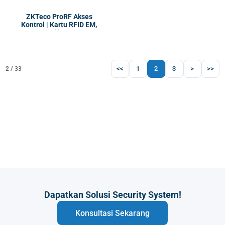
ZKTeco ProRF Akses
Kontrol | Kartu RFID EM,
Mifare
<<
1
2
3
>
>>
2 / 33
Butuh Integrasi Sistem Anda?
Konsultasi Sekarang