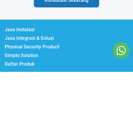
Konsultasi Sekarang
Jasa Instalasi
Jasa Integrasi & Solusi
Physical Security Product
Simplo Solution
Daftar Produk
Lumbatech.com
Our Workshop :
Jakarta | Jl. Zeni AD II No. 14., Rawajati Pancoran, Jakarta Selatan 12750
Bekasi | PTIE II Jl. Anggrek Raya Blok A/376 Bekasi Timur 17510
Malang | Jl. Ki Ageng Gribig No.494, Kedungkandang, Kec.
Kedungkandang, Kota Malang, Jawa Timur 65139
Whatsapp / Telegram
Marketing I : 0811-881-901