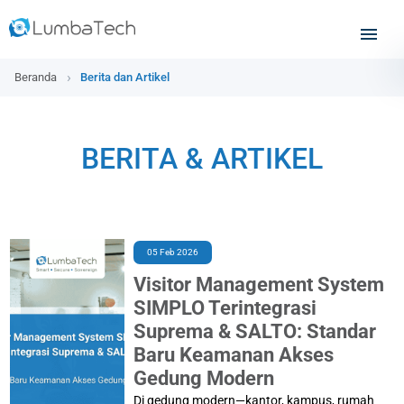
Beranda
Berita dan Artikel
BERITA & ARTIKEL
05 Feb 2026
Visitor Management System
SIMPLO Terintegrasi
Suprema & SALTO: Standar
Baru Keamanan Akses
Gedung Modern
Di gedung modern—kantor, kampus, rumah