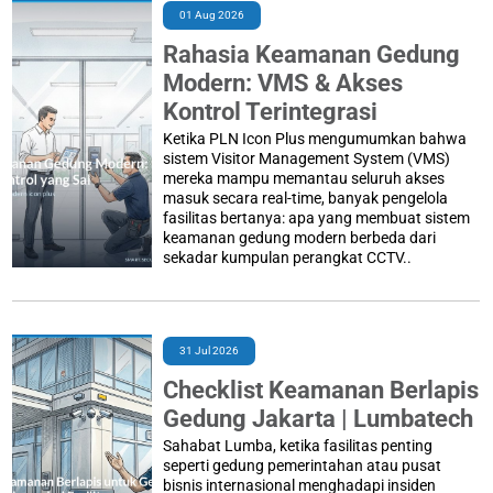
01 Aug 2026
Rahasia Keamanan Gedung
Modern: VMS & Akses
Kontrol Terintegrasi
Ketika PLN Icon Plus mengumumkan bahwa
sistem Visitor Management System (VMS)
mereka mampu memantau seluruh akses
masuk secara real-time, banyak pengelola
fasilitas bertanya: apa yang membuat sistem
keamanan gedung modern berbeda dari
sekadar kumpulan perangkat CCTV..
31 Jul 2026
Checklist Keamanan Berlapis
Gedung Jakarta | Lumbatech
Sahabat Lumba, ketika fasilitas penting
seperti gedung pemerintahan atau pusat
bisnis internasional menghadapi insiden