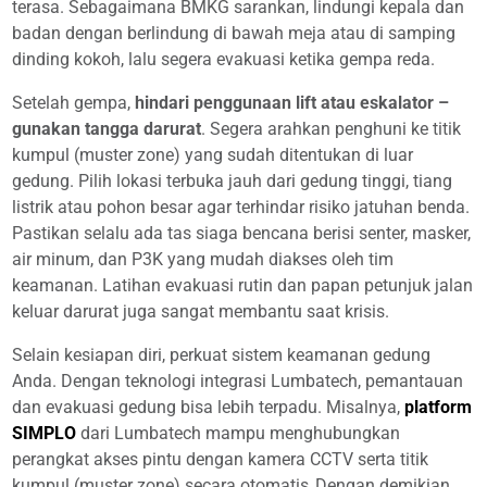
terasa. Sebagaimana BMKG sarankan, lindungi kepala dan
badan dengan berlindung di bawah meja atau di samping
dinding kokoh, lalu segera evakuasi ketika gempa reda.
Setelah gempa,
hindari penggunaan lift atau eskalator –
gunakan tangga darurat
. Segera arahkan penghuni ke titik
kumpul (muster zone) yang sudah ditentukan di luar
gedung. Pilih lokasi terbuka jauh dari gedung tinggi, tiang
listrik atau pohon besar agar terhindar risiko jatuhan benda.
Pastikan selalu ada tas siaga bencana berisi senter, masker,
air minum, dan P3K yang mudah diakses oleh tim
keamanan. Latihan evakuasi rutin dan papan petunjuk jalan
keluar darurat juga sangat membantu saat krisis.
Selain kesiapan diri, perkuat sistem keamanan gedung
Anda. Dengan teknologi integrasi Lumbatech, pemantauan
dan evakuasi gedung bisa lebih terpadu. Misalnya,
platform
SIMPLO
dari Lumbatech mampu menghubungkan
perangkat akses pintu dengan kamera CCTV serta titik
kumpul (muster zone) secara otomatis. Dengan demikian,